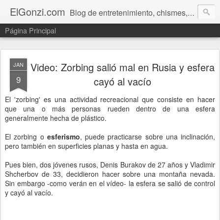
ElGonzi.com
Blog de entretenimiento, chismes, humor, farándula, curiosidades, ovnis, noticias calientes, fotos, videos, paranormal y ¡más!
Página Principal
Video: Zorbing salió mal en Rusia y esfera
JAN
9
cayó al vacío
El 'zorbing' es una actividad recreacional que consiste en hacer
que una o más personas rueden dentro de una esfera
generalmente hecha de plástico.
El zorbing o
esferismo
, puede practicarse sobre una inclinación,
pero también en superficies planas y hasta en agua.
Pues bien, dos jóvenes rusos, Denis Burakov de 27 años y Vladimir
Shcherbov de 33, decidieron hacer sobre una montaña nevada.
Sin embargo -como verán en el vídeo- la esfera se salió de control
y cayó al vacío.