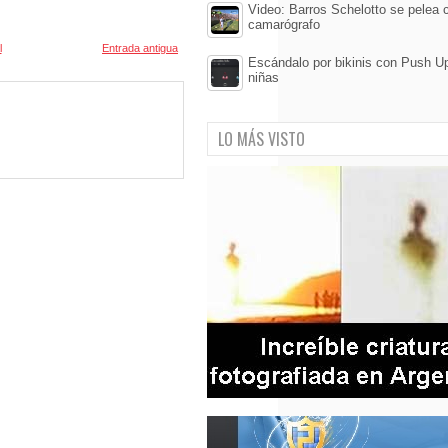
Video: Barros Schelotto se pelea 
camarógrafo
l
Entrada antigua
Escándalo por bikinis con Push Up
niñas
LO MÁS VISTO