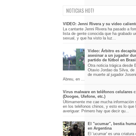
NOTICIAS HOT!
VIDEO: Jenni Rivera y su video calient
La cantante Jenni Rivera ha pasado a for
lista de gente conocida que ha grabado u
sexual, y que ha visto la luz...
Video: Árbitro es decapit
asesinar a un jugador du
partido de fútbol en Brasi
Otra noticia trágica desde Br
Otavio Jordao da Silva, de 
de muerte al jugador Josen
Abreu, en ...
Virus malware en teléfonos celulares 
(Doogee, Ulefone, etc.)
Últimamente me cae mucha información 
en los teléfonos chinos, y esto es lo que
averiguar: Primero hay que decir qu...
El "ucumar", bestia huma
en Argentina
El 'ucumar' es una criatura