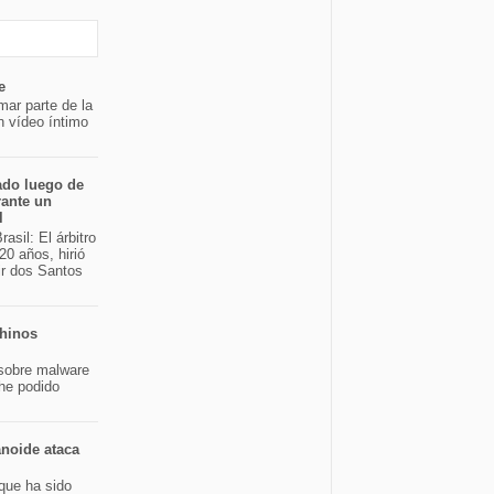
e
mar parte de la
n vídeo íntimo
ado luego de
rante un
l
asil: El árbitro
20 años, hirió
ir dos Santos
chinos
sobre malware
 he podido
noide ataca
 que ha sido