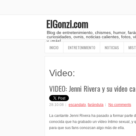
ElGonzi.com
Blog de entretenimiento, chismes, humor, fará
curiosidades, ovnis, noticias calientes, fotos,
y ¡más!
INICIO
ENTRETENIMIENTO
NOTICIAS
MIST
Video:
VIDEO: Jenni Rivera y su video ca
28.10.08
escandalo
,
farándula
No comments
La cantante Jenni Rivera ha pasado a formar parte de
conocida que ha grabado un vídeo íntimo sexual, y qu
para que sus fans conozcan algo más de ella.