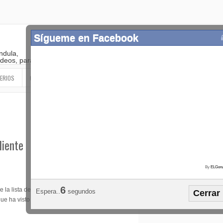
Sígueme en Facebook
ndula,
 videos, paranormal
ERIOS
OTROS
SIGUEME EN LAS REDES SOCIALES
liente
By
ELGonz
Popular
Etiquetas
Horósco
5
 la lista de gente
Espera..
segundos
Cerrar
¡SÍGUEME EN FACEBOOK!
e ha visto la luz en internet