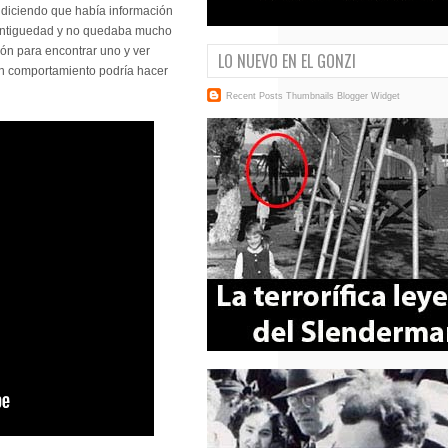
s, diciendo que había información
e antiguedad y no quedaba mucho
ión para encontrar uno y ver
LO NUEVO EN EL GONZI
un comportamiento podría hacer
Recent Posts Thumbnails
Blogger Widget