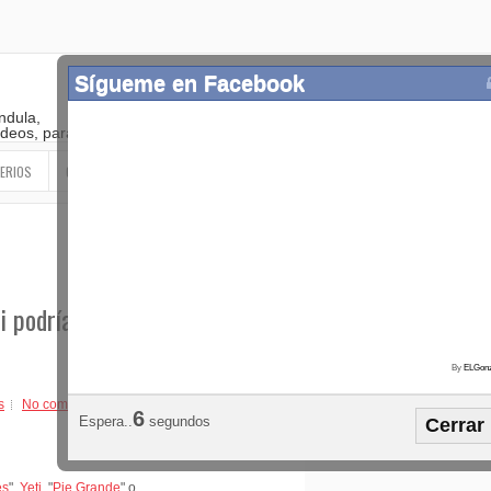
Sígueme en Facebook
ndula,
 videos, paranormal
ERIOS
OTROS
SIGUEME EN LAS REDES SOCIALES
i podría ser un oso
By
ELGonz
Popular
Etiquetas
Horósco
s
No comments
5
Espera..
segundos
Cerrar
¡SÍGUEME EN FACEBOOK!
es
",
Yeti
, "
Pie Grande
" o