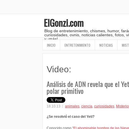
ElGonzi.com
Blog de entretenimiento, chismes, humor, fará
curiosidades, ovnis, noticias calientes, fotos,
y ¡más!
INICIO
ENTRETENIMIENTO
NOTICIAS
MIST
Video:
Análisis de ADN revela que el Yet
polar primitivo
18.10.13
animales
,
ciencia
,
curiosidades
,
Misterio
¿Se resolvió el caso del Yeti?
Conocido como "
El abominable hombre de las Niev