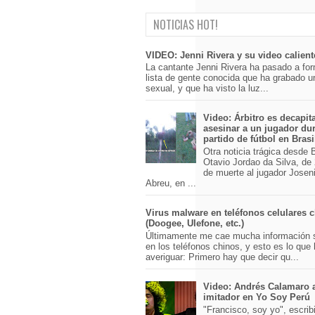
NOTICIAS HOT!
VIDEO: Jenni Rivera y su video calient
La cantante Jenni Rivera ha pasado a for
lista de gente conocida que ha grabado u
sexual, y que ha visto la luz...
Video: Árbitro es decapit
asesinar a un jugador du
partido de fútbol en Brasi
Otra noticia trágica desde Br
Otavio Jordao da Silva, de 
de muerte al jugador Josen
Abreu, en ...
Virus malware en teléfonos celulares 
(Doogee, Ulefone, etc.)
Últimamente me cae mucha información 
en los teléfonos chinos, y esto es lo que
averiguar: Primero hay que decir qu...
Video: Andrés Calamaro 
imitador en Yo Soy Perú
"Francisco, soy yo", escri