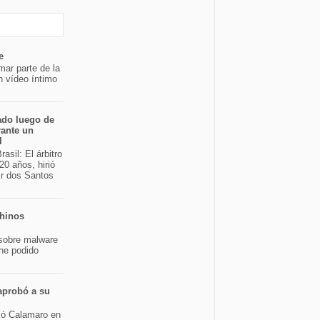
e
mar parte de la
n vídeo íntimo
ado luego de
rante un
l
asil: El árbitro
20 años, hirió
ir dos Santos
chinos
sobre malware
 he podido
aprobó a su
bió Calamaro en