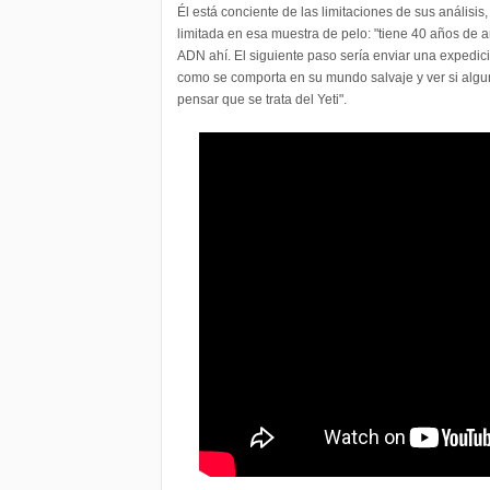
Él está conciente de las limitaciones de sus análisi
limitada en esa muestra de pelo: "tiene 40 años d
ADN ahí. El siguiente paso sería enviar una expedic
como se comporta en su mundo salvaje y ver si alg
pensar que se trata del Yeti".