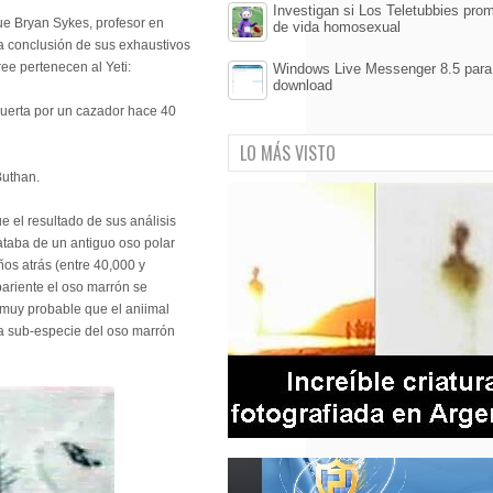
Investigan si Los Teletubbies pro
ue Bryan Sykes, profesor en
de vida homosexual
la conclusión de sus exhaustivos
ee pertenecen al Yeti:
Windows Live Messenger 8.5 para 
download
muerta por un cazador hace 40
LO MÁS VISTO
Buthan.
 el resultado de sus análisis
ataba de un antiguo oso polar
os atrás (entre 40,000 y
pariente el oso marrón se
 muy probable que el aniimal
a sub-especie del oso marrón