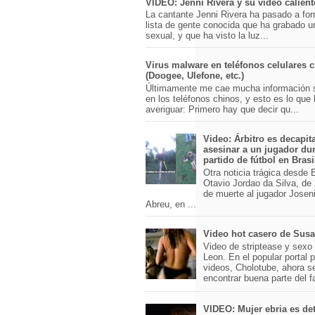
VIDEO: Jenni Rivera y su video calient
La cantante Jenni Rivera ha pasado a for
lista de gente conocida que ha grabado u
sexual, y que ha visto la luz...
Virus malware en teléfonos celulares 
(Doogee, Ulefone, etc.)
Últimamente me cae mucha información 
en los teléfonos chinos, y esto es lo que
averiguar: Primero hay que decir qu...
Video: Árbitro es decapit
asesinar a un jugador du
partido de fútbol en Brasi
Otra noticia trágica desde Br
Otavio Jordao da Silva, de 
de muerte al jugador Josen
Abreu, en ...
Video hot casero de Sus
Video de striptease y sex
Leon. En el popular portal 
videos, Cholotube, ahora s
encontrar buena parte del 
VIDEO: Mujer ebria es det