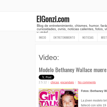
ElGonzi.com
Blog de entretenimiento, chismes, humor, fará
curiosidades, ovnis, noticias calientes, fotos,
y ¡más!
INICIO
ENTRETENIMIENTO
NOTICIAS
MIST
Video:
Modelo Bethaney Wallace muere 
2.5.12
chicas
,
escandalo
No comments
Fotos: Bethaney W
La jóven modelo bri
falleció con sólo 1