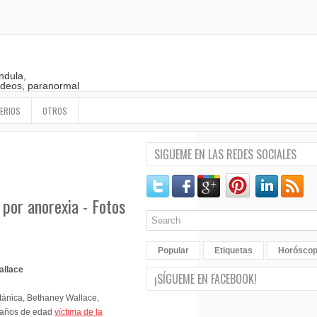
ndula,
 videos, paranormal
ERIOS
OTROS
SIGUEME EN LAS REDES SOCIALES
por anorexia - Fotos
Popular
Etiquetas
Horósco
allace
¡SÍGUEME EN FACEBOOK!
tánica, Bethaney Wallace,
9 años de edad
víctima de la