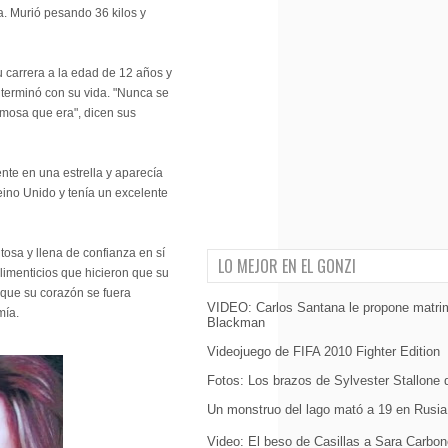
a. Murió pesando 36 kilos y
carrera a la edad de 12 años y
a terminó con su vida. "Nunca se
rmosa que era", dicen sus
ente en una estrella y aparecía
eino Unido y tenía un excelente
osa y llena de confianza en sí
LO MEJOR EN EL GONZI
limenticios que hicieron que su
o que su corazón se fuera
VIDEO: Carlos Santana le propone matri
mía.
Blackman
Videojuego de FIFA 2010 Fighter Edition
Fotos: Los brazos de Sylvester Stallone 
Un monstruo del lago mató a 19 en Rusia
Video: El beso de Casillas a Sara Carbon