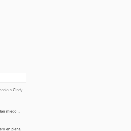
monio a Cindy
dan miedo...
ero en plena