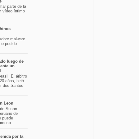
e
mar parte de la
n vídeo íntimo
chinos
sobre malware
 he podido
ado luego de
rante un
l
asil: El árbitro
20 años, hirió
ir dos Santos
an Leon
o de Susan
peruano de
e puede
famoso...
enida por la