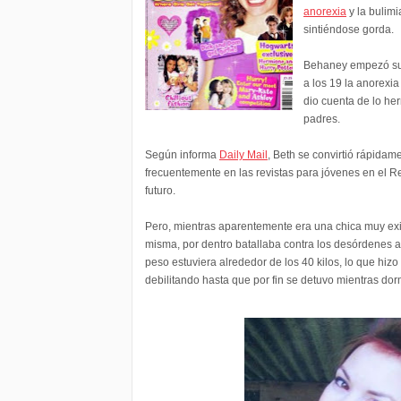
anorexia
y la bulimi
sintiéndose gorda.
Behaney empezó su 
a los 19 la anorexi
dio cuenta de lo he
padres.
Según informa
Daily Mail
, Beth se convirtió rápidam
frecuentemente en las revistas para jóvenes en el R
futuro.
Pero, mientras aparentemente era una chica muy exit
misma, por dentro batallaba contra los desórdenes a
peso estuviera alrededor de los 40 kilos, lo que hiz
debilitando hasta que por fin se detuvo mientras dor