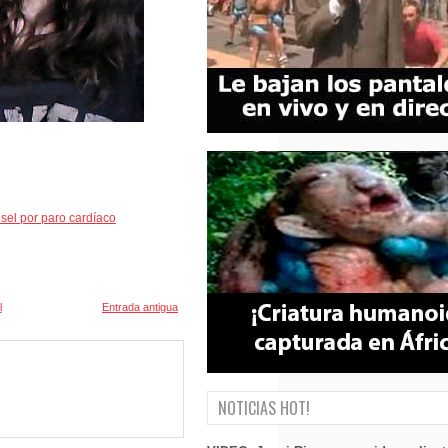
el por paro cardíaco
l
Entrada antigua
NOTICIAS HOT!