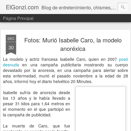
ElGonzi.com
Blog de entretenimiento, chismes, humor, farándula, curiosidades, ovnis, noticias calientes, fotos, videos, paranormal y ¡más!
Página Principal
Fotos: Murió Isabelle Caro, la modelo
DEC
30
anoréxica
La modelo y actriz francesa Isabelle Caro, quien en 2007
posó
desnuda
en una campaña publicitaria mostrando su cuerpo
devastado por la anorexia, en una campaña para alertar sobre
esta enfermedad, murió el pasado noviembre a la edad de 28
años, informó hoy el diario helvético 20 Minutes.
Isabelle sufría de anorezia desde
los 13 años y le había llevado a
pesar 31 kilos para 1,64 metros en
el momento en el que participó en
la campaña de publicidad.
La muerte de Caro, que fue