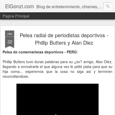
ElGonzi.com
Blog de entretenimiento, chismes, humor, farándula, curiosidades, ovnis, noticias calientes, fotos, videos, paranormal y ¡más!
Página Principal
Pelea radial de periodistas deportivos -
JAN
22
Phillip Butters y Alan Diez
Pelea de comentaristas deportivos - PERÚ:
Phillip Butters tuvo duras palabras para su ¿ex? amigo, Alan Diez,
llegando a enrostrarle el que alguna vez le pidió plata para que su
hija coma... esperemos que la cosa no siga así y terminen
reconciliandose.