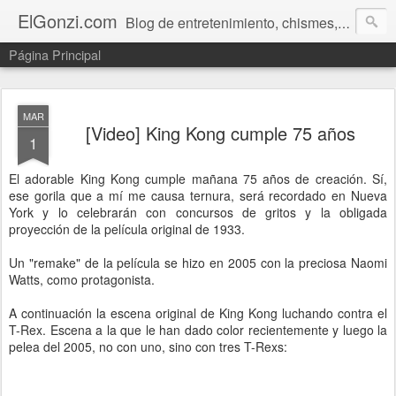
ElGonzi.com
Blog de entretenimiento, chismes, humor, farándula, curiosidades, ovnis, noticias calientes, fotos, videos, paranormal y ¡más!
Página Principal
MAR
[Video] King Kong cumple 75 años
1
El adorable King Kong cumple mañana 75 años de creación. Sí,
ese gorila que a mí me causa ternura, será recordado en Nueva
York y lo celebrarán con concursos de gritos y la obligada
proyección de la película original de 1933.
Un "remake" de la película se hizo en 2005 con la preciosa Naomi
Watts, como protagonista.
A continuación la escena original de King Kong luchando contra el
T-Rex. Escena a la que le han dado color recientemente y luego la
pelea del 2005, no con uno, sino con tres T-Rexs: