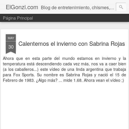
ElGonzi.com
Blog de entretenimiento, chismes, humor, farándula, curiosidades, ovnis, noticias calientes, fotos, videos, paranormal y ¡más!
Página Principal
MAY
Calentemos el invierno con Sabrina Rojas
30
Ahora que en esta parte del mundo estamos en invierno y la
temperatura está descendiendo cada vez más, nos va a caer bien
(a los caballeros...) este vídeo de una linda argentina que trabaja
para Fox Sports. Su nombre es Sabrina Rojas y nació el 15 de
Febrero de 1983. ¿Algo más? ... mide 1.68. Ahora vean el vídeo ;)