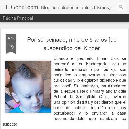
ElGonzi.com
Blog de entretenimiento, chismes, humor, farándula, curiosidades, ovnis, noticias calientes, fotos, videos, paranormal y ¡más!
Página Principal
Por su peinado, niño de 5 años fue
APR
19
suspendido del Kinder
Cuando el pequeño Ethan Clos se
apareció en su Kindergarten con un
peinado mohawk (tipo 'punk'), sus
amiguitos lo empezaron a mirar con
curiosidad y lo elogiaron diciéndole que
era 'cool'. Sin embargo, los directores
de la escuela Reid Primary and Middle
School de Springfield, Ohio, tuvieron
una opinión distinta y decidieron que el
corte de cabello del niño era muy
perturbador y lo enviaron a casa
recomendándole que cambiara su
aspecto.