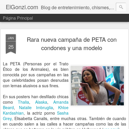
ElGonzi.com
Blog de entretenimiento, chismes, humor, farándula, curiosidades, ovnis, noticias calientes, fotos, videos, paranormal y ¡más!
Página Principal
Rara nueva campaña de PETA con
JAN
25
condones y una modelo
La PETA (Personas por el Trato
Ético de los Animales), es bien
conocida por sus campañas en las
que celebridades posan desnudas
con lemas alusivos a sus fines.
En sus posters han desfilado chicas
como
Thalia
,
Alaska
,
Amanda
Beard
,
Natalie Imbruglia
,
Khloe
Kardashian
, la actriz porno
Sasha
Grey
, Elisabetta Canalis, entre muchas otras. También de cuando
en cuando salen a las calles a hacer campañas como las de las