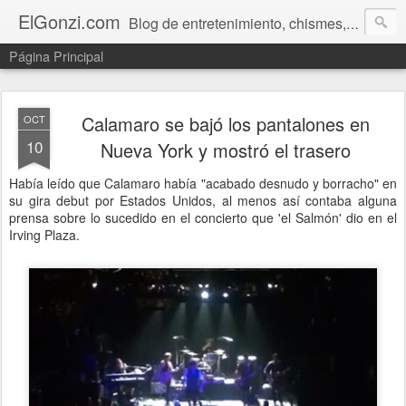
ElGonzi.com
Blog de entretenimiento, chismes, humor, farándula, curiosidades, ovnis, noticias calientes, fotos, videos, paranormal y ¡más!
Página Principal
Calamaro se bajó los pantalones en
OCT
10
Nueva York y mostró el trasero
Había leído que Calamaro había "acabado desnudo y borracho" en
su gira debut por Estados Unidos, al menos así contaba alguna
prensa sobre lo sucedido en el concierto que 'el Salmón' dio en el
Irving Plaza.