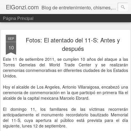
ElGonzi.com
Blog de entretenimiento, chismes, humor, farándula, curiosidades, ovnis, noticias calientes, fotos, videos, paranormal y ¡más!
Página Principal
Fotos: El atentado del 11-S: Antes y
SEP
10
después
Este 11 de setiembre 2011, se cumplen 10 años del ataque a las
Torres Gemelas del World Trade Center y se realizarán
ceremonias conmemorativas en diferentes ciudades de los Estados
Unidos.
Hoy el alcalde de Los Angeles, Antonio Villaraigosa, encabezó una
ceremonia de conmemoración en la que participó en primera fila el
alcalde de la capital mexicana Marcelo Ebrard.
El domingo 11, los familiares de las víctimas recorrerán
anticipadamente el monumento recordatorio bautizado Memorial
del 11-S, cuya apertura al público está prevista para el día
siguiente, lunes 12 de septiembre.