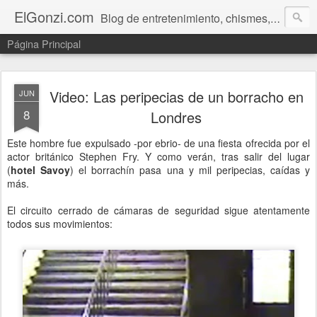
ElGonzi.com
Blog de entretenimiento, chismes, humor, farándula, curiosidades, ovnis, noticias calientes, fotos, videos, paranormal y ¡más!
Página Principal
Video: Las peripecias de un borracho en
JUN
8
Londres
Este hombre fue expulsado -por ebrio- de una fiesta ofrecida por el
actor británico Stephen Fry. Y como verán, tras salir del lugar
(
hotel Savoy
) el borrachín pasa una y mil peripecias, caídas y
más.
El circuito cerrado de cámaras de seguridad sigue atentamente
todos sus movimientos: