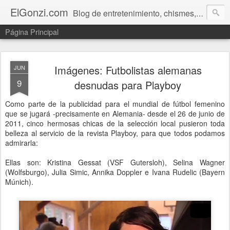
ElGonzi.com
Blog de entretenimiento, chismes, humor, farándula, curiosidades, ovnis, noticias calientes, fotos, videos, paranormal y ¡más!
Página Principal
Imágenes: Futbolistas alemanas
JUN
9
desnudas para Playboy
Como parte de la publicidad para el mundial de fútbol femenino
que se jugará -precisamente en Alemania- desde el 26 de junio de
2011, cinco hermosas chicas de la selección local pusieron toda
belleza al servicio de la revista Playboy, para que todos podamos
admirarla:
Ellas son: Kristina Gessat (VSF Gutersloh), Selina Wagner
(Wolfsburgo), Julia Simic, Annika Doppler e Ivana Rudelic (Bayern
Múnich).