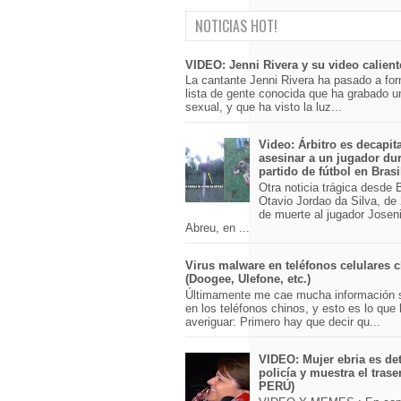
NOTICIAS HOT!
VIDEO: Jenni Rivera y su video calient
La cantante Jenni Rivera ha pasado a for
lista de gente conocida que ha grabado u
sexual, y que ha visto la luz...
Video: Árbitro es decapit
asesinar a un jugador du
partido de fútbol en Brasi
Otra noticia trágica desde Br
Otavio Jordao da Silva, de 
de muerte al jugador Josen
Abreu, en ...
Virus malware en teléfonos celulares 
(Doogee, Ulefone, etc.)
Últimamente me cae mucha información 
en los teléfonos chinos, y esto es lo que
averiguar: Primero hay que decir qu...
VIDEO: Mujer ebria es det
policía y muestra el trase
PERÚ)