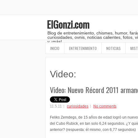
ElGonzi.com
Blog de entretenimiento, chismes, humor, fará
curiosidades, ovnis, noticias calientes, fotos,
y ¡más!
INICIO
ENTRETENIMIENTO
NOTICIAS
MIST
Video:
Video: Nuevo Récord 2011 arman
11.5.11
curiosidades
No comments
Feliks Zemdegs, de 15 años de edad logró un nuev
del Cubo Rubick, en tan solo 6,24 segundos. ¿Y quié
anterior? (respuesta: él mismo, con 6,77 segundos)