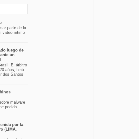
e
mar parte de la
n vídeo íntimo
ado luego de
rante un
l
asil: El árbitro
20 años, hirió
ir dos Santos
chinos
sobre malware
 he podido
enida por la
ro (LIMA,