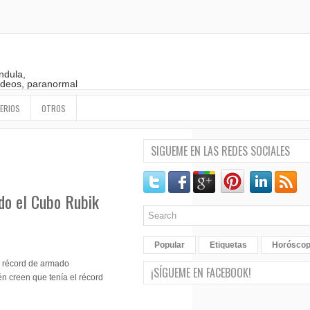
ndula,
 videos, paranormal
ERIOS
OTROS
SIGUEME EN LAS REDES SOCIALES
do el Cubo Rubik
Popular
Etiquetas
Horósco
o récord de armado
¡SÍGUEME EN FACEBOOK!
n creen que tenía el récord