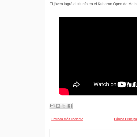
El jóven logró el triunfo en el Kubaroo Open de Mel
Entrada más reciente
Página Principa