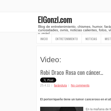
ElGonzi.com
Blog de entretenimiento, chismes, humor, fará
curiosidades, ovnis, noticias calientes, fotos,
y ¡más!
INICIO
ENTRETENIMIENTO
NOTICIAS
MIST
Video:
Robi Draco Rosa con cáncer...
25.4.11
farándula
No comments
El portorriqueño tiene un tumor canceroso en el 
En la mañana de h