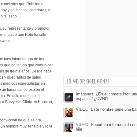
 conciertos que Robi tenía
oy y en fechas posteriores, y
pitalizado.
 su representante y promotor,
anunciado que Robi ha sido
 cáncer:
me toca informar una de las
iles que he tenido que comunicar
ás de treinta años. Desde hace
os y quebrantos de salud.
LO MEJOR EN EL GONZI
os médicos especialistas en
ó un tumor canceroso en el
Imágenes: ¿Es el cometa Ison un
ma. En este momento, se
espacial? ¿OVNI?
ica Burzynski Clinic en Houston,
VIDEO: Este hombre tiene una ba
convicción de que saldrá
VIDEO: Reportera interrumpida en 
s un hombre muy sensible y lo vi
hija