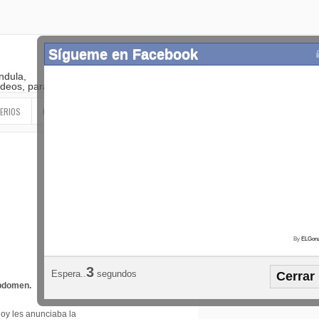
Sígueme en Facebook
ndula,
 videos, paranormal
ERIOS
OTROS
SIGUEME EN LAS REDES SOCIALES
By
ELGonz
Popular
Etiquetas
Horósco
2
Espera..
segundos
Cerrar
¡SÍGUEME EN FACEBOOK!
abdomen.
oy les anunciaba la