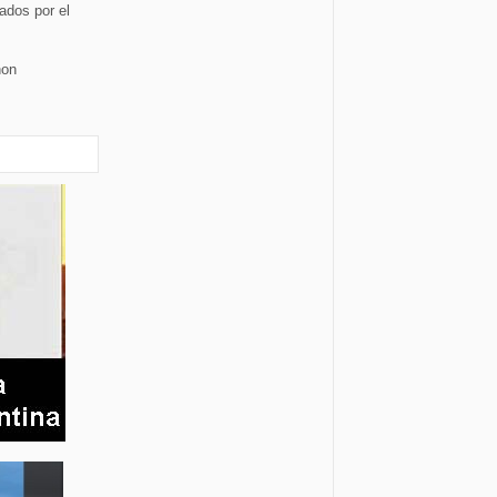
gados por el
non