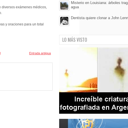
Misterio en Louisiana: árboles tra
agua
e diversos exámenes médicos,
o.
Dentista quiere clonar a John Len
as y oraciones para un total
LO MÁS VISTO
l
Entrada antigua