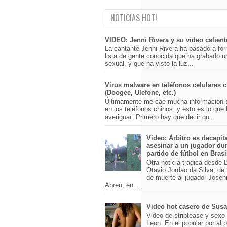
NOTICIAS HOT!
VIDEO: Jenni Rivera y su video calient
La cantante Jenni Rivera ha pasado a for
lista de gente conocida que ha grabado u
sexual, y que ha visto la luz...
Virus malware en teléfonos celulares 
(Doogee, Ulefone, etc.)
Últimamente me cae mucha información 
en los teléfonos chinos, y esto es lo que
averiguar: Primero hay que decir qu...
Video: Árbitro es decapit
asesinar a un jugador du
partido de fútbol en Brasi
Otra noticia trágica desde Br
Otavio Jordao da Silva, de 
de muerte al jugador Josen
Abreu, en ...
Video hot casero de Sus
Video de striptease y sex
Leon. En el popular portal 