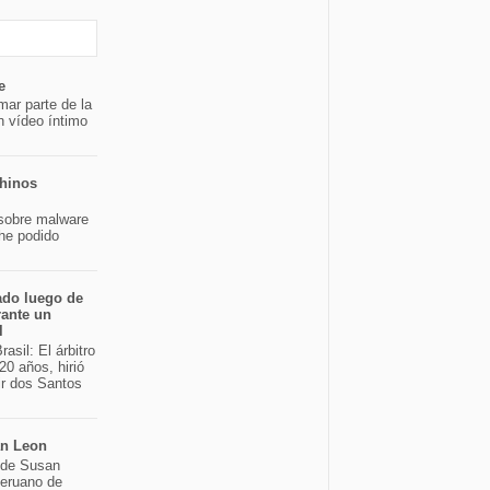
e
mar parte de la
n vídeo íntimo
chinos
sobre malware
 he podido
ado luego de
rante un
l
asil: El árbitro
20 años, hirió
ir dos Santos
an Leon
o de Susan
peruano de