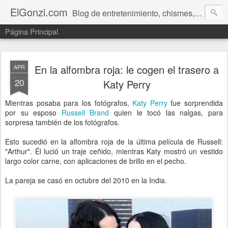
ElGonzi.com
Blog de entretenimiento, chismes, humor, farándula, curiosidades, ovnis, noticias calientes, fotos, videos, paranormal y ¡más!
Página Principal
En la alfombra roja: le cogen el trasero a
APR
20
Katy Perry
Mientras posaba para los fotógrafos,
Katy Perry
fue sorprendida
por su esposo
Russell Brand
quien le tocó las nalgas, para
sorpresa también de los fotógrafos.
Esto sucedió en la alfombra roja de la última película de Russell:
"Arthur". Él lució un traje ceñido, mientras Katy mostró un vestido
largo color carne, con aplicaciones de brillo en el pecho.
La pareja se casó en octubre del 2010 en la India.