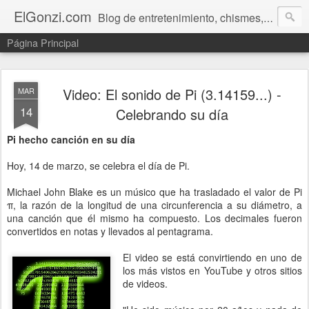
ElGonzi.com
Blog de entretenimiento, chismes, humor, farándula, curiosidades, ovnis, noticias calientes, fotos, videos, paranormal y ¡más!
Página Principal
Video: El sonido de Pi (3.14159...) -
MAR
14
Celebrando su día
Pi hecho canción en su día
Hoy, 14 de marzo, se celebra el día de Pi.
Michael John Blake es un músico que ha trasladado el valor de Pi
π, la razón de la longitud de una circunferencia a su diámetro, a
una canción que él mismo ha compuesto. Los decimales fueron
convertidos en notas y llevados al pentagrama.
El video se está convirtiendo en uno de
los más vistos en YouTube y otros sitios
de videos.