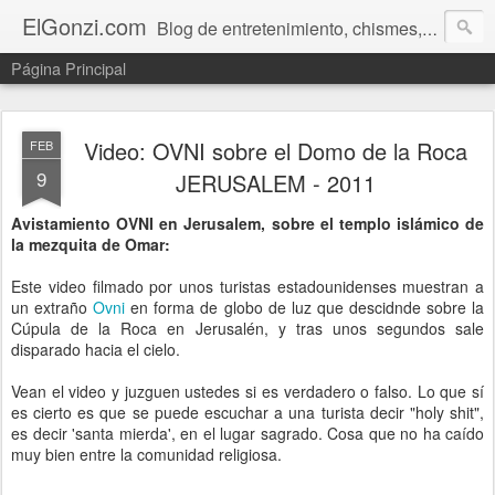
ElGonzi.com
Blog de entretenimiento, chismes, humor, farándula, curiosidades, ovnis, noticias calientes, fotos, videos, paranormal y ¡más!
Página Principal
Video: OVNI sobre el Domo de la Roca
FEB
9
JERUSALEM - 2011
Avistamiento OVNI en Jerusalem, sobre el templo islámico de
la mezquita de Omar:
Este video filmado por unos turistas estadounidenses muestran a
un extraño
Ovni
en forma de globo de luz que descidnde sobre la
Cúpula de la Roca en Jerusalén, y tras unos segundos sale
disparado hacia el cielo.
Vean el video y juzguen ustedes si es verdadero o falso. Lo que sí
es cierto es que se puede escuchar a una turista decir "holy shit",
es decir 'santa mierda', en el lugar sagrado. Cosa que no ha caído
muy bien entre la comunidad religiosa.