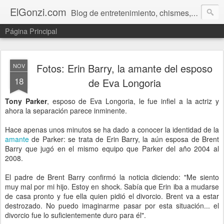
ElGonzi.com
Blog de entretenimiento, chismes, humor, farándula, curiosidades, ovnis, noticias calientes, fotos, videos, paranormal y ¡más!
Página Principal
Fotos: Erin Barry, la amante del esposo
NOV
18
de Eva Longoria
Tony Parker
, esposo de Eva Longoria, le fue infiel a la actriz y
ahora la separación parece inminente.
Hace apenas unos minutos se ha dado a conocer la identidad de la
amante
de Parker: se trata de Erin Barry, la aún esposa de Brent
Barry que jugó en el mismo equipo que Parker del año 2004 al
2008.
El padre de Brent Barry confirmó la noticia diciendo: "Me siento
muy mal por mi hijo. Estoy en shock. Sabía que Erin iba a mudarse
de casa pronto y fue ella quien pidió el divorcio. Brent va a estar
destrozado. No puedo imaginarme pasar por esta situación... el
divorcio fue lo suficientemente duro para él".