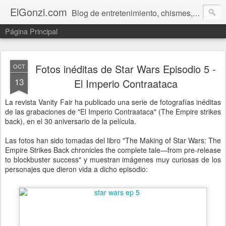
ElGonzi.com
Blog de entretenimiento, chismes, humor, farándula, curiosidades, ovnis, noticias calientes, fotos, videos, paranormal y ¡más!
Página Principal
Fotos inéditas de Star Wars Episodio 5 -
OCT
13
El Imperio Contraataca
La revista Vanity Fair ha publicado una serie de fotografías inéditas
de las grabaciones de "El Imperio Contraataca" (The Empire strikes
back), en el 30 aniversario de la película.
Las fotos han sido tomadas del libro "The Making of Star Wars: The
Empire Strikes Back chronicles the complete tale—from pre-release
to blockbuster success" y muestran imágenes muy curiosas de los
personajes que dieron vida a dicho episodio: