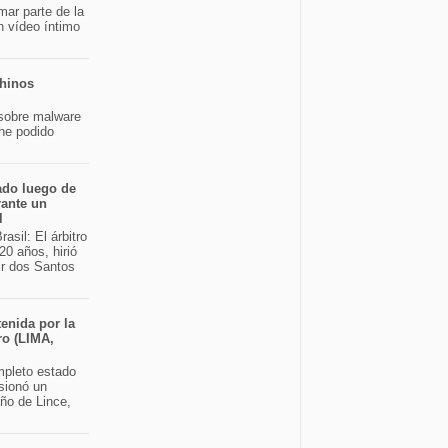
mar parte de la
n vídeo íntimo
chinos
sobre malware
 he podido
ado luego de
rante un
l
asil: El árbitro
20 años, hirió
ir dos Santos
enida por la
ro (LIMA,
pleto estado
sionó un
eño de Lince,