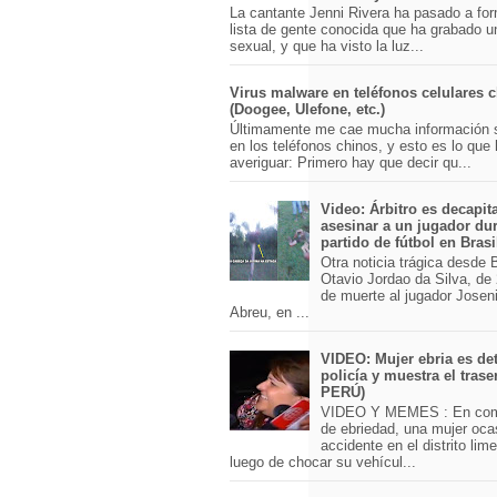
La cantante Jenni Rivera ha pasado a for
lista de gente conocida que ha grabado u
sexual, y que ha visto la luz...
Virus malware en teléfonos celulares 
(Doogee, Ulefone, etc.)
Últimamente me cae mucha información 
en los teléfonos chinos, y esto es lo que
averiguar: Primero hay que decir qu...
Video: Árbitro es decapit
asesinar a un jugador du
partido de fútbol en Brasi
Otra noticia trágica desde Br
Otavio Jordao da Silva, de 
de muerte al jugador Josen
Abreu, en ...
VIDEO: Mujer ebria es det
policía y muestra el trase
PERÚ)
VIDEO Y MEMES : En com
de ebriedad, una mujer oca
accidente en el distrito lim
luego de chocar su vehícul...