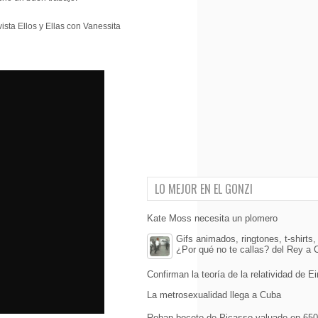
vista Ellos y Ellas con Vanessita
LO MEJOR EN EL GONZI
Kate Moss necesita un plomero
Gifs animados, ringtones, t-shirts,
¿Por qué no te callas? del Rey a
Confirman la teoría de la relatividad de Ei
La metrosexualidad llega a Cuba
Roban boceto de Picasso valuado en 650