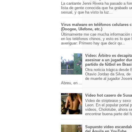
La cantante Jenni Rivera ha pasado a for
lista de gente conocida que ha grabado u
sexual, y que ha visto la luz...
Virus malware en teléfonos celulares 
(Doogee, Ulefone, etc.)
Últimamente me cae mucha información 
en los teléfonos chinos, y esto es lo que
averiguar: Primero hay que decir qu...
Video: Árbitro es decapit
asesinar a un jugador du
partido de fútbol en Brasi
Otra noticia trágica desde Br
Otavio Jordao da Silva, de 
de muerte al jugador Josen
Abreu, en ...
Video hot casero de Sus
Video de striptease y sex
Leon. En el popular portal 
videos, Cholotube, ahora s
encontrar buena parte del 
Supuesto video escandal
del Águila en YouTube