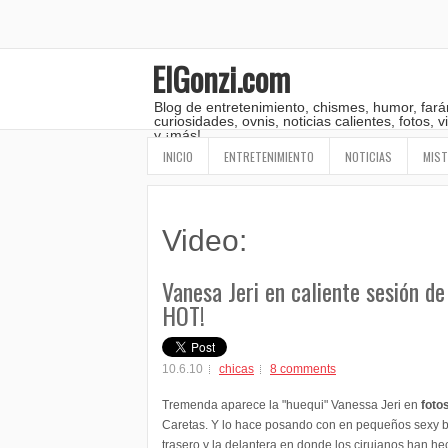
ElGonzi.com
Blog de entretenimiento, chismes, humor, fará
curiosidades, ovnis, noticias calientes, fotos,
y ¡más!
INICIO
ENTRETENIMIENTO
NOTICIAS
MIST
Video:
Vanesa Jeri en caliente sesión de
HOT!
10.6.10
chicas
8 comments
Tremenda aparece la "huequi" Vanessa Jeri en
foto
Caretas. Y lo hace posando con en pequeños sexy bi
trasero y la delantera en donde los cirujanos han he