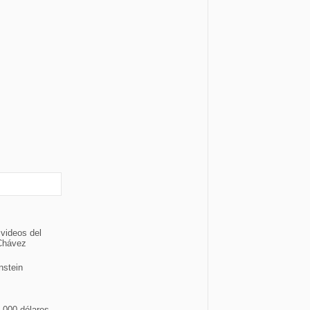
 videos del
 Chávez
nstein
,000 dólares