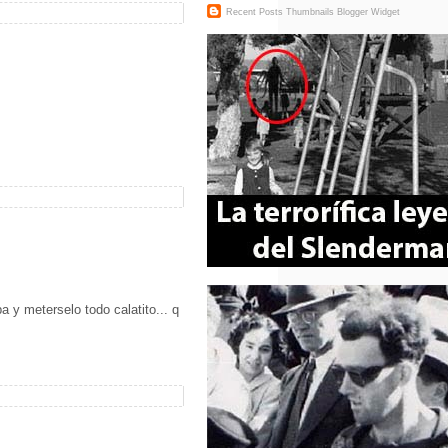
Recent Posts Thumbnails
Blogger Widget
a y meterselo todo calatito... q