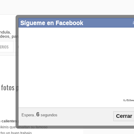
Sígueme en Facebook
ndula,
 videos, paranormal
ERIOS
OTROS
SIGUEME EN LAS REDES SOCIALES
 fotos para Caretas -
By
ELGonz
Popular
Etiquetas
Horósco
3
Espera..
segundos
Cerrar
¡SÍGUEME EN FACEBOOK!
s calientes
para
kinis que resaltan su famoso
cho un buen trabajo.