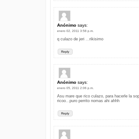
Anónimo
says:
enero 02, 2011 3:58 p.m.
q culazo de jeri ...rikisimo
Reply
Anónimo
says:
enero 05, 2011 2:06 p.m.
Asu mare que rico culazo, para hacerle la sop
ricoo...puro perrito nomas ahi ahhh
Reply