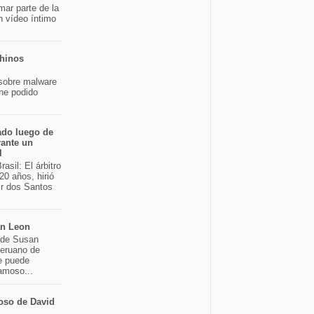
mar parte de la
n vídeo íntimo
chinos
sobre malware
 he podido
ado luego de
rante un
l
asil: El árbitro
20 años, hirió
ir dos Santos
an Leon
o de Susan
peruano de
e puede
famoso...
oso de David