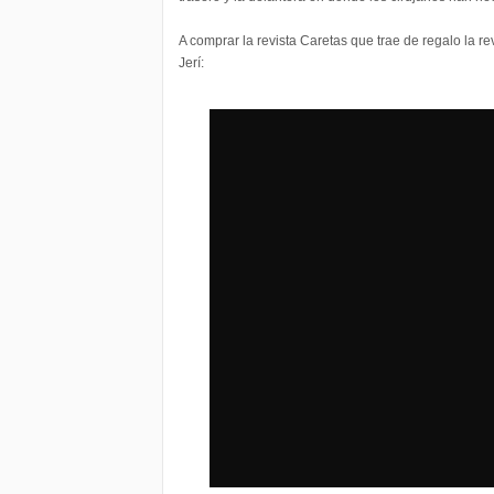
A comprar la revista Caretas que trae de regalo la re
Jerí: