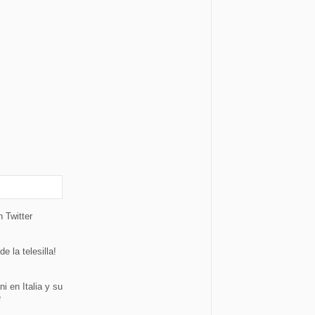
 Twitter
 la telesilla!
i en Italia y su
e