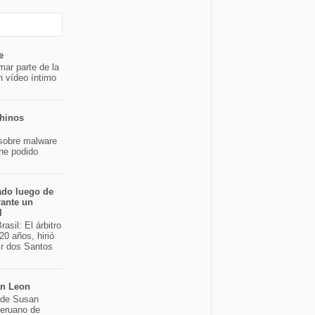
e
mar parte de la
n vídeo íntimo
chinos
sobre malware
 he podido
ado luego de
rante un
l
asil: El árbitro
20 años, hirió
ir dos Santos
an Leon
o de Susan
peruano de