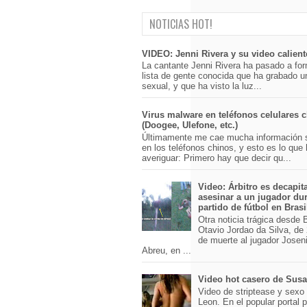
NOTICIAS HOT!
VIDEO: Jenni Rivera y su video calient
La cantante Jenni Rivera ha pasado a for
lista de gente conocida que ha grabado u
sexual, y que ha visto la luz...
Virus malware en teléfonos celulares 
(Doogee, Ulefone, etc.)
Últimamente me cae mucha información 
en los teléfonos chinos, y esto es lo que
averiguar: Primero hay que decir qu...
Video: Árbitro es decapit
asesinar a un jugador du
partido de fútbol en Brasi
Otra noticia trágica desde Br
Otavio Jordao da Silva, de 
de muerte al jugador Josen
Abreu, en ...
Video hot casero de Sus
Video de striptease y sex
Leon. En el popular portal 