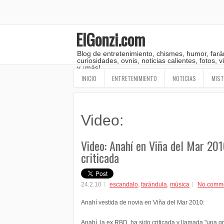
ElGonzi.com
Blog de entretenimiento, chismes, humor, fará
curiosidades, ovnis, noticias calientes, fotos,
y ¡más!
INICIO
ENTRETENIMIENTO
NOTICIAS
MIST
Video:
Video: Anahí en Viña del Mar 20
criticada
24.2.10
escandalo
,
farándula
,
música
No comm
Anahí vestida de novia en Viña del Mar 2010:
Anahí, la ex RBD, ha sido criticada y llamada "una gr