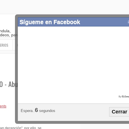
Sígueme en Facebook
ndula,
 videos, paranormal
ERIOS
OTROS
SIGUEME EN LAS REDES SOCIALES
10 - Abucheada y
By
ELGonz
Popular
Etiquetas
Horósco
ents
2
Espera..
segundos
Cerrar
¡SÍGUEME EN FACEBOOK!
an decepción", por ello, se