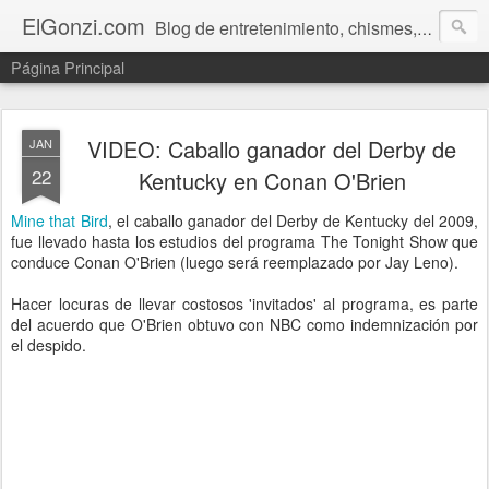
ElGonzi.com
Blog de entretenimiento, chismes, humor, farándula, curiosidades, ovnis, noticias calientes, fotos, videos, paranormal y ¡más!
Página Principal
VIDEO: Caballo ganador del Derby de
JAN
22
Kentucky en Conan O'Brien
Mine that Bird
, el caballo ganador del Derby de Kentucky del 2009,
fue llevado hasta los estudios del programa The Tonight Show que
conduce Conan O'Brien (luego será reemplazado por Jay Leno).
Hacer locuras de llevar costosos 'invitados' al programa, es parte
del acuerdo que O'Brien obtuvo con NBC como indemnización por
el despido.