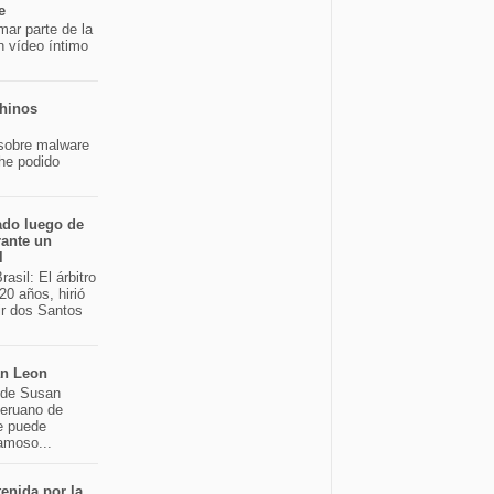
e
mar parte de la
n vídeo íntimo
chinos
sobre malware
 he podido
ado luego de
rante un
l
asil: El árbitro
20 años, hirió
ir dos Santos
an Leon
o de Susan
peruano de
e puede
famoso...
enida por la