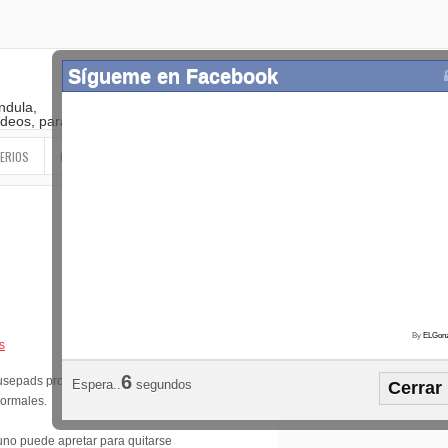
Sígueme en Facebook
ndula,
 videos, paranormal
ERIOS
OTROS
SIGUEME EN LAS REDES SOCIALES
By
ELGonz
s
Popular
Etiquetas
Horósco
5
ousepads prometen
Espera..
segundos
Cerrar
¡SÍGUEME EN FACEBOOK!
ormales.
uno puede apretar para quitarse