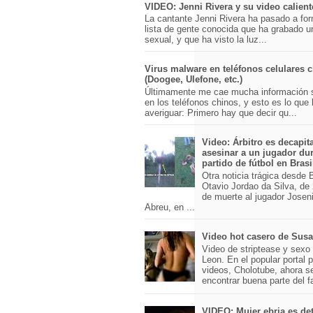
VIDEO: Jenni Rivera y su video calient
La cantante Jenni Rivera ha pasado a for
lista de gente conocida que ha grabado u
sexual, y que ha visto la luz...
Virus malware en teléfonos celulares 
(Doogee, Ulefone, etc.)
Últimamente me cae mucha información 
en los teléfonos chinos, y esto es lo que
averiguar: Primero hay que decir qu...
Video: Árbitro es decapit
asesinar a un jugador du
partido de fútbol en Brasi
Otra noticia trágica desde Br
Otavio Jordao da Silva, de 
de muerte al jugador Josen
Abreu, en ...
Video hot casero de Sus
Video de striptease y sex
Leon. En el popular portal 
videos, Cholotube, ahora s
encontrar buena parte del 
VIDEO: Mujer ebria es det