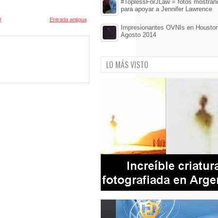
#ToplessForJLaw = fotos mostran
para apoyar a Jennifer Lawrence
l
Entrada antigua
Impresionantes OVNIs en Houston
Agosto 2014
LO MÁS VISTO