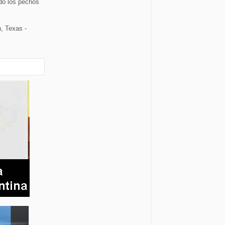
do los pechos
, Texas -