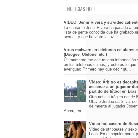
NOTICIAS HOT!
VIDEO: Jenni Rivera y su video calient
La cantante Jenni Rivera ha pasado a for
lista de gente conocida que ha grabado u
sexual, y que ha visto la luz...
Virus malware en teléfonos celulares 
(Doogee, Ulefone, etc.)
Últimamente me cae mucha información 
en los teléfonos chinos, y esto es lo que
averiguar: Primero hay que decir qu...
Video: Árbitro es decapit
asesinar a un jugador du
partido de fútbol en Brasi
Otra noticia trágica desde Br
Otavio Jordao da Silva, de 
de muerte al jugador Josen
Abreu, en ...
Video hot casero de Sus
Video de striptease y sex
Leon. En el popular portal 