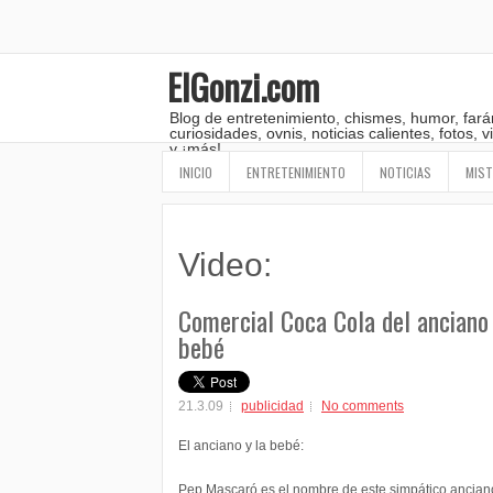
ElGonzi.com
Blog de entretenimiento, chismes, humor, fará
curiosidades, ovnis, noticias calientes, fotos,
y ¡más!
INICIO
ENTRETENIMIENTO
NOTICIAS
MIST
Video:
Comercial Coca Cola del anciano 
bebé
21.3.09
publicidad
No comments
El anciano y la bebé:
Pep Mascaró es el nombre de este simpático ancian