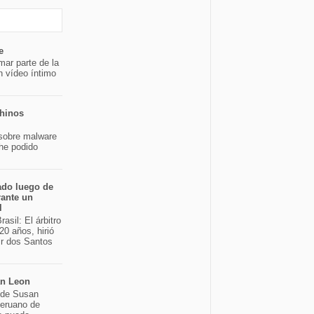
e
mar parte de la
n vídeo íntimo
chinos
sobre malware
 he podido
ado luego de
rante un
l
asil: El árbitro
20 años, hirió
ir dos Santos
an Leon
o de Susan
peruano de