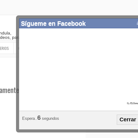
Sígueme en Facebook
ndula,
 videos, paranormal
ERIOS
OTROS
SIGUEME EN LAS REDES SOCIALES
vamente
By
ELGonz
Popular
Etiquetas
Horósco
5
Espera..
segundos
Cerrar
¡SÍGUEME EN FACEBOOK!