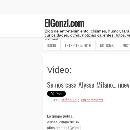
ElGonzi.com
Blog de entretenimiento, chismes, humor, fará
curiosidades, ovnis, noticias calientes, fotos,
y ¡más!
INICIO
ENTRETENIMIENTO
NOTICIAS
MIST
Video:
Se nos casa Alyssa Milano... nue
7.1.09
farándula
No comments
La guapa petisa,
Alyssa Milano de 36
años de edad (¡cómo