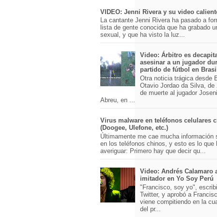
VIDEO: Jenni Rivera y su video calient
La cantante Jenni Rivera ha pasado a for
lista de gente conocida que ha grabado u
sexual, y que ha visto la luz...
Video: Árbitro es decapit
asesinar a un jugador du
partido de fútbol en Brasi
Otra noticia trágica desde Br
Otavio Jordao da Silva, de 
de muerte al jugador Josen
Abreu, en ...
Virus malware en teléfonos celulares 
(Doogee, Ulefone, etc.)
Últimamente me cae mucha información 
en los teléfonos chinos, y esto es lo que
averiguar: Primero hay que decir qu...
Video: Andrés Calamaro 
imitador en Yo Soy Perú
"Francisco, soy yo", escri
Twitter, y aprobó a Franci
viene compitiendo en la cu
del pr...