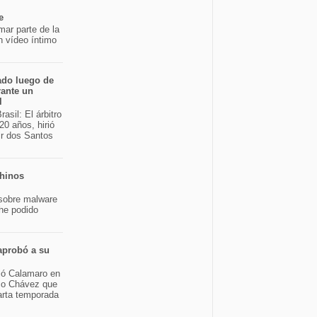
e
mar parte de la
n vídeo íntimo
ado luego de
rante un
l
asil: El árbitro
20 años, hirió
ir dos Santos
chinos
sobre malware
 he podido
aprobó a su
bió Calamaro en
sco Chávez que
arta temporada