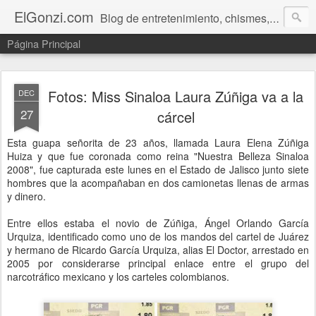
ElGonzi.com
Blog de entretenimiento, chismes, humor, farándula, curiosidades, ovnis, noticias calientes, fotos, videos, paranormal y ¡más!
Página Principal
Fotos: Miss Sinaloa Laura Zúñiga va a la
DEC
27
cárcel
Esta guapa señorita de 23 años, llamada Laura Elena Zúñiga
Huiza y que fue coronada como reina "Nuestra Belleza Sinaloa
2008", fue capturada este lunes en el Estado de Jalisco junto siete
hombres que la acompañaban en dos camionetas llenas de armas
y dinero.
Entre ellos estaba el novio de Zúñiga, Ángel Orlando García
Urquiza, identificado como uno de los mandos del cartel de Juárez
y hermano de Ricardo García Urquiza, alias El Doctor, arrestado en
2005 por considerarse principal enlace entre el grupo del
narcotráfico mexicano y los carteles colombianos.