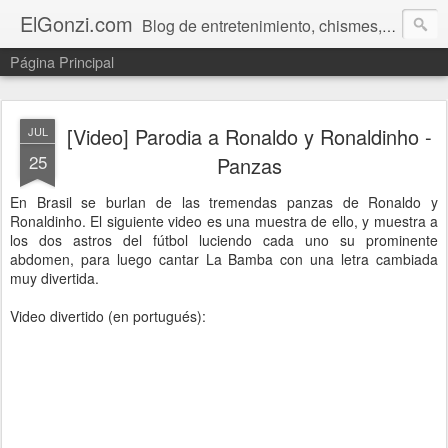
ElGonzi.com
Blog de entretenimiento, chismes, humor, farándula, curiosidades, ovnis, noticias calientes, fotos, videos, paranormal y ¡más!
Página Principal
[Video] Parodia a Ronaldo y Ronaldinho -
JUL
25
Panzas
En Brasil se burlan de las tremendas panzas de Ronaldo y
Ronaldinho. El siguiente video es una muestra de ello, y muestra a
los dos astros del fútbol luciendo cada uno su prominente
abdomen, para luego cantar La Bamba con una letra cambiada
muy divertida.
Video divertido (en portugués):