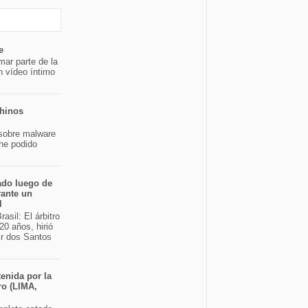
e
mar parte de la
n vídeo íntimo
chinos
sobre malware
 he podido
ado luego de
rante un
l
asil: El árbitro
20 años, hirió
ir dos Santos
enida por la
ro (LIMA,