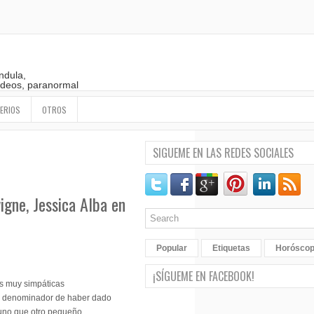
ndula,
 videos, paranormal
ERIOS
OTROS
SIGUEME EN LAS REDES SOCIALES
igne, Jessica Alba en
Popular
Etiquetas
Horósco
¡SÍGUEME EN FACEBOOK!
as muy simpáticas
ún denominador de haber dado
guno que otro pequeño