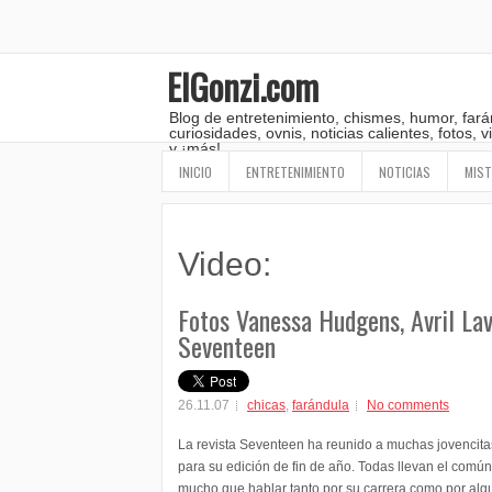
ElGonzi.com
Blog de entretenimiento, chismes, humor, fará
curiosidades, ovnis, noticias calientes, fotos,
y ¡más!
INICIO
ENTRETENIMIENTO
NOTICIAS
MIST
Video:
Fotos Vanessa Hudgens, Avril Lav
Seventeen
26.11.07
chicas
,
farándula
No comments
La revista Seventeen ha reunido a muchas jovencit
para su edición de fin de año. Todas llevan el com
mucho que hablar tanto por su carrera como por al