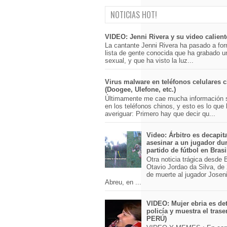
NOTICIAS HOT!
VIDEO: Jenni Rivera y su video calient
La cantante Jenni Rivera ha pasado a for
lista de gente conocida que ha grabado u
sexual, y que ha visto la luz...
Virus malware en teléfonos celulares 
(Doogee, Ulefone, etc.)
Últimamente me cae mucha información 
en los teléfonos chinos, y esto es lo que
averiguar: Primero hay que decir qu...
Video: Árbitro es decapit
asesinar a un jugador du
partido de fútbol en Brasi
Otra noticia trágica desde Br
Otavio Jordao da Silva, de 
de muerte al jugador Josen
Abreu, en ...
VIDEO: Mujer ebria es det
policía y muestra el trase
PERÚ)