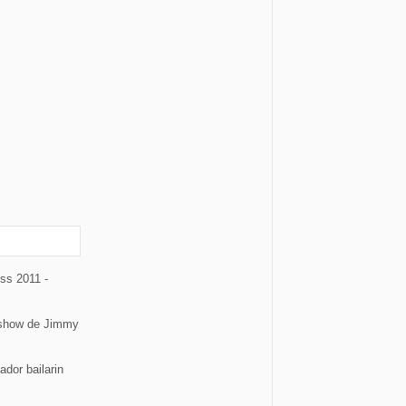
ss 2011 -
l show de Jimmy
dor bailarin