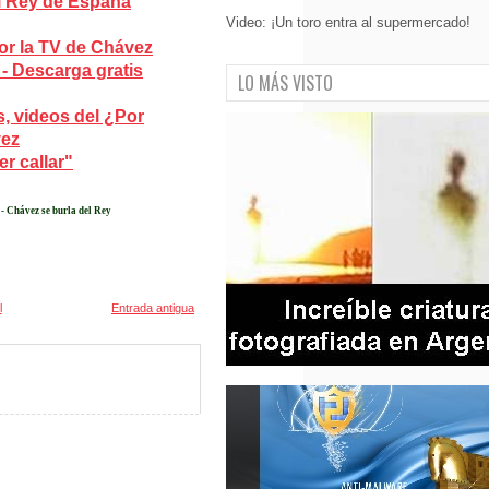
El Rey de España
Video: ¡Un toro entra al supermercado!
por la TV de Chávez
 - Descarga gratis
LO MÁS VISTO
s, videos del ¿Por
vez
r callar"
 - Chávez se burla del Rey
l
Entrada antigua