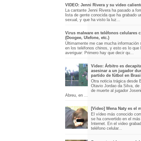
VIDEO: Jenni Rivera y su video calient
La cantante Jenni Rivera ha pasado a for
lista de gente conocida que ha grabado u
sexual, y que ha visto la luz...
Virus malware en teléfonos celulares 
(Doogee, Ulefone, etc.)
Últimamente me cae mucha información 
en los teléfonos chinos, y esto es lo que
averiguar: Primero hay que decir qu...
Video: Árbitro es decapit
asesinar a un jugador du
partido de fútbol en Brasi
Otra noticia trágica desde Br
Otavio Jordao da Silva, de 
de muerte al jugador Josen
Abreu, en ...
[Video] Wena Naty es el
El vídeo más conocido co
se ha convertido en el má
Internet. En el video graba
teléfono celular...