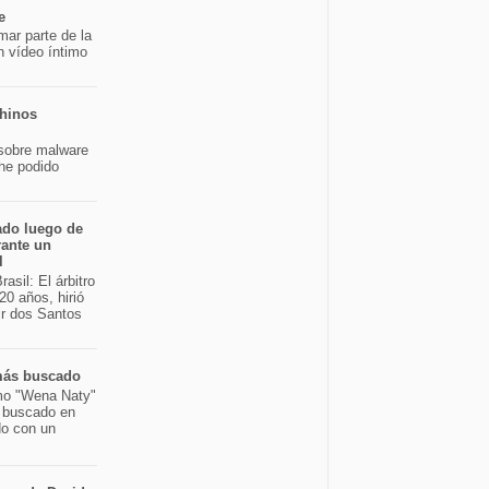
e
mar parte de la
n vídeo íntimo
chinos
sobre malware
 he podido
ado luego de
rante un
l
asil: El árbitro
20 años, hirió
ir dos Santos
 más buscado
mo "Wena Naty"
s buscado en
do con un