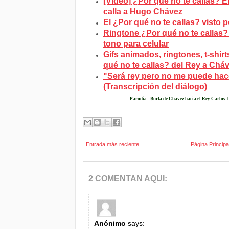
[Video] ¿Por qué no te callas? 
calla a Hugo Chávez
El ¿Por qué no te callas? visto 
Ringtone ¿Por qué no te callas?
tono para celular
Gifs animados, ringtones, t-shirt
qué no te callas? del Rey a Chá
"Será rey pero no me puede hace
(Transcripción del diálogo)
Parodia -
Burla de Chavez hacia el Rey Carlos I
Entrada más reciente
Página Principa
2 COMENTAN AQUI:
Anónimo
says: