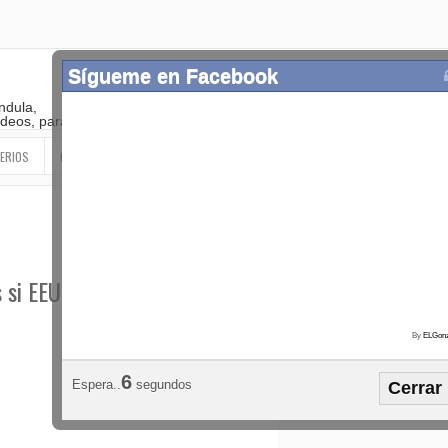
Sígueme en Facebook
ndula,
 videos, paranormal
ERIOS
OTROS
SIGUEME EN LAS REDES SOCIALES
s si EEUU ataca
By
ELGonz
Popular
Etiquetas
Horósco
5
Espera..
segundos
Cerrar
¡SÍGUEME EN FACEBOOK!