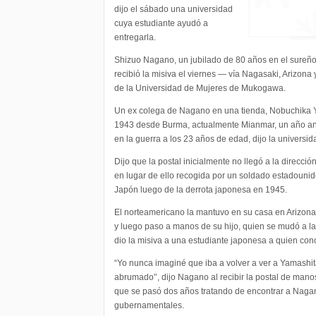
dijo el sábado una universidad
cuya estudiante ayudó a
entregarla.
Shizuo Nagano, un jubilado de 80 años en el sureño
recibió la misiva el viernes — vía Nagasaki, Arizona
de la Universidad de Mujeres de Mukogawa.
Un ex colega de Nagano en una tienda, Nobuchika Ya
1943 desde Burma, actualmente Mianmar, un año an
en la guerra a los 23 años de edad, dijo la universid
Dijo que la postal inicialmente no llegó a la direcc
en lugar de ello recogida por un soldado estadouni
Japón luego de la derrota japonesa en 1945.
El norteamericano la mantuvo en su casa en Arizon
y luego paso a manos de su hijo, quien se mudó a la 
dio la misiva a una estudiante japonesa a quien con
“Yo nunca imaginé que iba a volver a ver a Yamashi
abrumado'’, dijo Nagano al recibir la postal de mano
que se pasó dos años tratando de encontrar a Naga
gubernamentales.