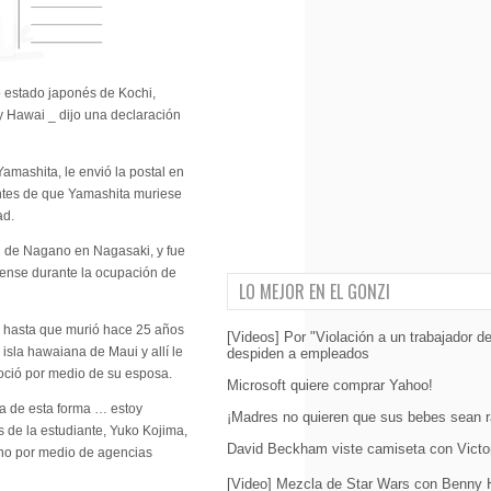
 estado japonés de Kochi,
 y Hawai _ dijo una declaración
mashita, le envió la postal en
tes de que Yamashita muriese
ad.
ión de Nagano en Nagasaki, y fue
dense durante la ocupación de
LO MEJOR EN EL GONZI
a hasta que murió hace 25 años
[Videos] Por "Violación a un trabajador d
isla hawaiana de Maui y allí le
despiden a empleados
oció por medio de su esposa.
Microsoft quiere comprar Yahoo!
ta de esta forma … estoy
¡Madres no quieren que sus bebes sean r
s de la estudiante, Yuko Kojima,
David Beckham viste camiseta con Victo
no por medio de agencias
[Video] Mezcla de Star Wars con Benny H