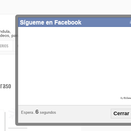
Sígueme en Facebook
ndula,
 videos, paranormal
ERIOS
OTROS
SIGUEME EN LAS REDES SOCIALES
traso
By
ELGonz
Popular
Etiquetas
Horósco
5
Espera..
segundos
Cerrar
¡SÍGUEME EN FACEBOOK!