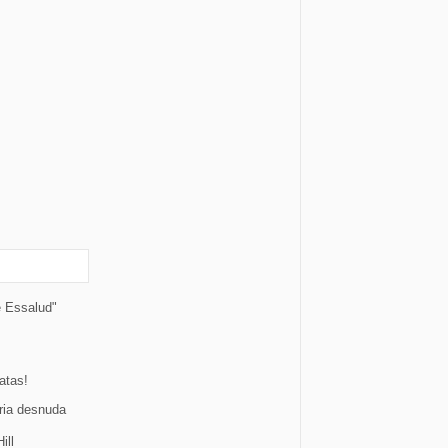
e Essalud"
atas!
ria desnuda
ill