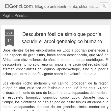
ElGonzi.com
Blog de entretenimiento, chismes, humor, farándula, curiosidades, ovnis, noticias calientes, fotos, videos, paranormal y ¡más!
Página Principal
Descubren fósil de simio que podría
OCT
14
sacudir el árbol genealógico humano
Unos dientes fósiles encontrados en Etiopía podrían pertenecer a
una especie de gran simio, hasta ahora desconocida, que vivió en
África hace diez millones de años, informan unos paleontólogos. El
descubrimiento no sólo llena un importante vacío del registro fósil,
afirman especialistas del equipo japonés-etíope, sino que podría
echar por tierra la teoría vigente sobre la evolución humana.
Los dientes (ocho molares y un canino) proceden de la región
etíope de Afar, valle rico en fósiles que adquirió fama en 1974 con
el descubrimiento de uno de los primeros antepasados del hombre,
el esqueleto homínido conocido como Lucy. Durante mucho
tiempo, los científicos no habían podido hallar fósiles africanos que
fueran antepasados directos de los grandes simios modernos y