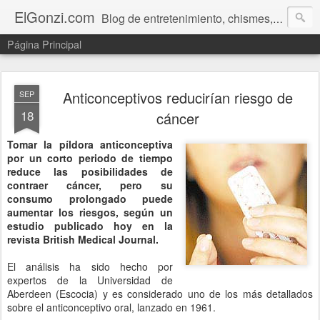
ElGonzi.com
Blog de entretenimiento, chismes, humor, farándula, curiosidades, ovnis, noticias calientes, fotos, videos, paranormal y ¡más!
Página Principal
Anticonceptivos reducirían riesgo de
SEP
18
cáncer
Tomar la píldora anticonceptiva
por un corto periodo de tiempo
reduce las posibilidades de
contraer cáncer, pero su
consumo prolongado puede
aumentar los riesgos, según un
estudio publicado hoy en la
revista British Medical Journal.
El análisis ha sido hecho por
expertos de la Universidad de
Aberdeen (Escocia) y es considerado uno de los más detallados
sobre el anticonceptivo oral, lanzado en 1961.