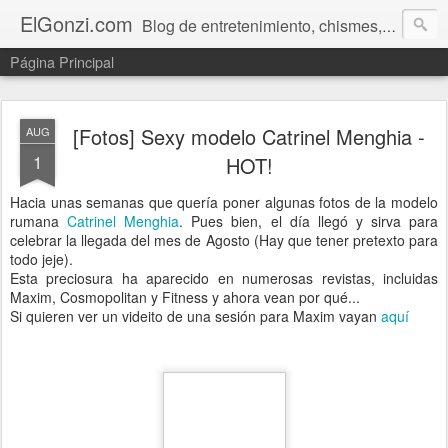
ElGonzi.com
Blog de entretenimiento, chismes, humor, farándula, curiosidades, ovnis, noticias calientes, fotos, videos, paranormal y ¡más!
Página Principal
[Fotos] Sexy modelo Catrinel Menghia -
AUG
1
HOT!
Hacia unas semanas que quería poner algunas fotos de la modelo
rumana
Catrinel Menghia
. Pues bien, el día llegó y sirva para
celebrar la llegada del mes de Agosto (Hay que tener pretexto para
todo jeje).
Esta preciosura ha aparecido en numerosas revistas, incluidas
Maxim, Cosmopolitan y Fitness y ahora vean por qué...
Si quieren ver un videito de una sesión para Maxim vayan
aquí