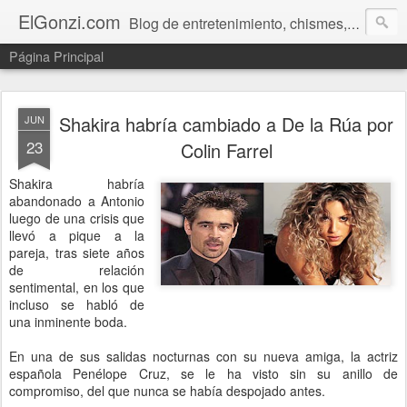
ElGonzi.com
Blog de entretenimiento, chismes, humor, farándula, curiosidades, ovnis, noticias calientes, fotos, videos, paranormal y ¡más!
Página Principal
Shakira habría cambiado a De la Rúa por
JUN
23
Colin Farrel
Shakira habría
abandonado a Antonio
luego de una crisis que
llevó a pique a la
pareja, tras siete años
de relación
sentimental, en los que
incluso se habló de
una inminente boda.
En una de sus salidas nocturnas con su nueva amiga, la actriz
española Penélope Cruz, se le ha visto sin su anillo de
compromiso, del que nunca se había despojado antes.