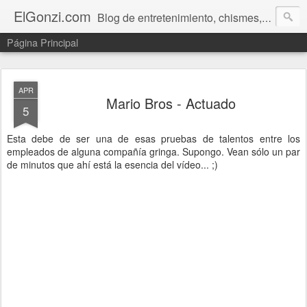
ElGonzi.com
Blog de entretenimiento, chismes, humor, farándula, curiosidades, ovnis, noticias calientes, fotos, videos, paranormal y ¡más!
Página Principal
APR
Mario Bros - Actuado
5
Esta debe de ser una de esas pruebas de talentos entre los
empleados de alguna compañía gringa. Supongo. Vean sólo un par
de minutos que ahí está la esencia del vídeo... ;)