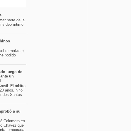
e
mar parte de la
n vídeo íntimo
chinos
sobre malware
 he podido
ado luego de
rante un
l
asil: El árbitro
20 años, hirió
ir dos Santos
aprobó a su
bió Calamaro en
sco Chávez que
arta temporada