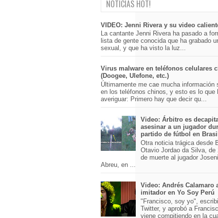
NOTICIAS HOT!
VIDEO: Jenni Rivera y su video calient
La cantante Jenni Rivera ha pasado a for
lista de gente conocida que ha grabado u
sexual, y que ha visto la luz...
Virus malware en teléfonos celulares 
(Doogee, Ulefone, etc.)
Últimamente me cae mucha información 
en los teléfonos chinos, y esto es lo que
averiguar: Primero hay que decir qu...
Video: Árbitro es decapit
asesinar a un jugador du
partido de fútbol en Brasi
Otra noticia trágica desde Br
Otavio Jordao da Silva, de 
de muerte al jugador Josen
Abreu, en ...
Video: Andrés Calamaro 
imitador en Yo Soy Perú
"Francisco, soy yo", escri
Twitter, y aprobó a Franci
viene compitiendo en la cu