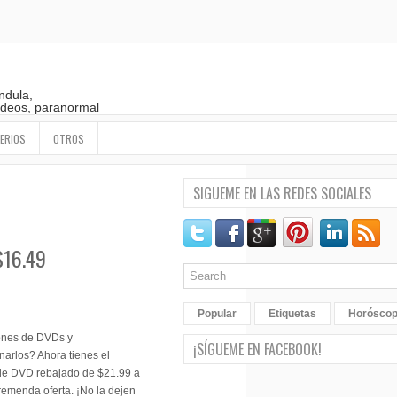
ndula,
 videos, paranormal
ERIOS
OTROS
SIGUEME EN LAS REDES SOCIALES
$16.49
Popular
Etiquetas
Horósco
ones de DVDs y
¡SÍGUEME EN FACEBOOK!
narlos? Ahora tienes el
e DVD rebajado de $21.99 a
remenda oferta. ¡No la dejen