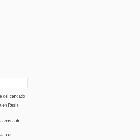
ve del candado
a en Rusia
a canasta de
asta de