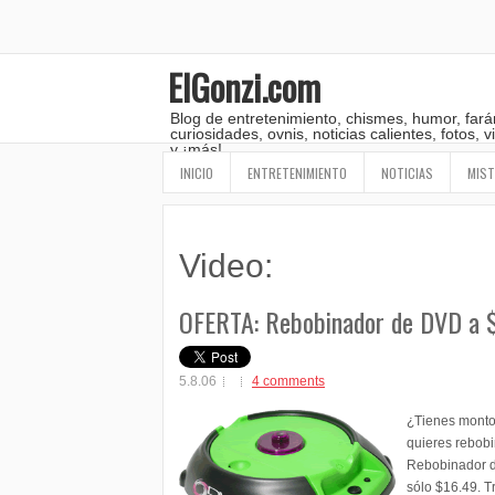
ElGonzi.com
Blog de entretenimiento, chismes, humor, fará
curiosidades, ovnis, noticias calientes, fotos,
y ¡más!
INICIO
ENTRETENIMIENTO
NOTICIAS
MIST
Video:
OFERTA: Rebobinador de DVD a 
5.8.06
4 comments
¿Tienes mont
quieres rebobi
Rebobinador d
sólo $16.49. T