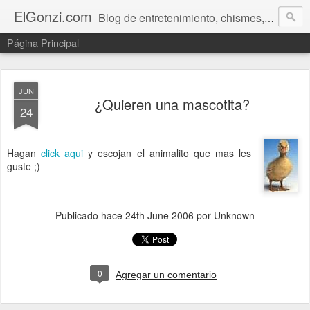
ElGonzi.com
Blog de entretenimiento, chismes, humor, farándula, curiosidades, ovnis, noticias calientes, fotos, videos, paranormal y ¡más!
Página Principal
JUN
¿Quieren una mascotita?
24
Hagan
click aqui
y escojan el animalito que mas les
guste ;)
Publicado hace
24th June 2006
por Unknown
0
Agregar un comentario