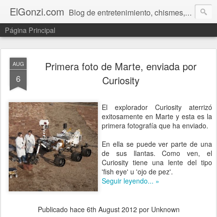
ElGonzi.com
Blog de entretenimiento, chismes, humor, farándula, curiosidades, ovnis, noticias calientes, fotos, videos, paranormal y ¡más!
Página Principal
Primera foto de Marte, enviada por
AUG
6
Curiosity
El explorador Curiosity aterrizó
exitosamente en Marte y esta es la
primera fotografía que ha enviado.
En ella se puede ver parte de una
de sus llantas. Como ven, el
Curiosity tiene una lente del tipo
'fish eye' u 'ojo de pez'.
Seguir leyendo... »
Publicado hace
6th August 2012
por Unknown