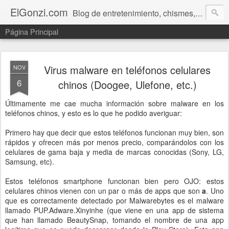
ElGonzi.com
Blog de entretenimiento, chismes, humor, farándula, curiosidades, ovnis, noticias calientes, fotos, videos, paranormal y ¡más!
Página Principal
Virus malware en teléfonos celulares
NOV
6
chinos (Doogee, Ulefone, etc.)
Últimamente me cae mucha información sobre malware en los
teléfonos chinos, y esto es lo que he podido averiguar:
Primero hay que decir que estos teléfonos funcionan muy bien, son
rápidos y ofrecen más por menos precio, comparándolos con los
celulares de gama baja y media de marcas conocidas (Sony, LG,
Samsung, etc).
Estos teléfonos smartphone funcionan bien pero OJO: estos
celulares chinos vienen con un par o más de apps que son
a
. Uno
que es correctamente detectado por Malwarebytes es el malware
llamado PUP.Adware.Xinyinhe (que viene en una app de sistema
que han llamado BeautySnap, tomando el nombre de una app