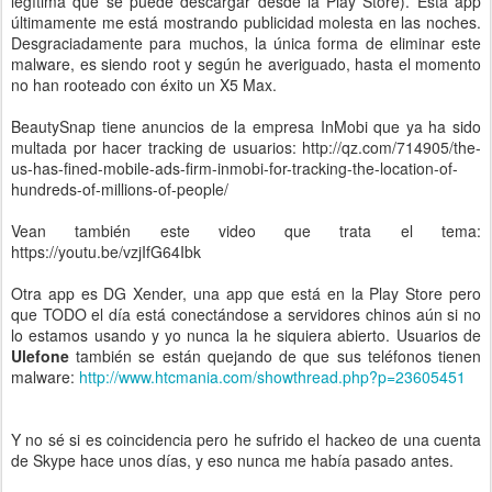
legítima que se puede descargar desde la Play Store). Esta app
últimamente me está mostrando publicidad molesta en las noches.
Desgraciadamente para muchos, la única forma de eliminar este
malware, es siendo root y según he averiguado, hasta el momento
no han rooteado con éxito un X5 Max.
BeautySnap tiene anuncios de la empresa InMobi que ya ha sido
multada por hacer tracking de usuarios: http://qz.com/714905/the-
us-has-fined-mobile-ads-firm-inmobi-for-tracking-the-location-of-
hundreds-of-millions-of-people/
Vean también este video que trata el tema:
https://youtu.be/vzjIfG64Ibk
Otra app es DG Xender, una app que está en la Play Store pero
que TODO el día está conectándose a servidores chinos aún si no
lo estamos usando y yo nunca la he siquiera abierto. Usuarios de
Ulefone
también se están quejando de que sus teléfonos tienen
malware:
http://www.htcmania.com/showthread.php?p=23605451
Y no sé si es coincidencia pero he sufrido el hackeo de una cuenta
de Skype hace unos días, y eso nunca me había pasado antes.