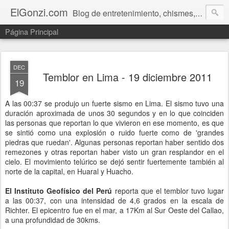
ElGonzi.com
Blog de entretenimiento, chismes, humor, farándula, curiosidades, ovnis, noticias calientes, fotos, videos, paranormal y ¡más!
Página Principal
DEC
Temblor en Lima - 19 diciembre 2011
19
A las 00:37 se produjo un fuerte sismo en Lima. El sismo tuvo una
duración aproximada de unos 30 segundos y en lo que coinciden
las personas que reportan lo que vivieron en ese momento, es que
se sintió como una explosión o ruido fuerte como de 'grandes
piedras que ruedan'. Algunas personas reportan haber sentido dos
remezones y otras reportan haber visto un gran resplandor en el
cielo. El movimiento telúrico se dejó sentir fuertemente también al
norte de la capital, en Huaral y Huacho.
El Instituto Geofísico del Perú
reporta que el temblor tuvo lugar
a las 00:37, con una intensidad de 4,6 grados en la escala de
Richter. El epicentro fue en el mar, a 17Km al Sur Oeste del Callao,
a una profundidad de 30kms.