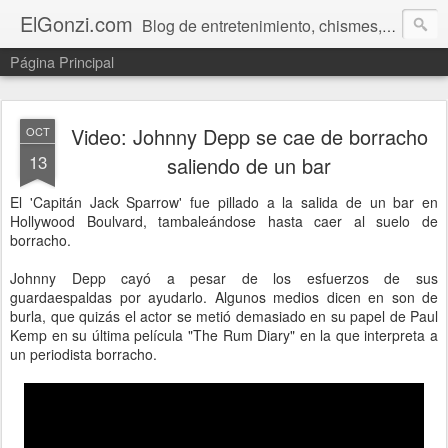
ElGonzi.com
Blog de entretenimiento, chismes, humor, farándula, curiosidades, ovnis, noticias calientes, fotos, videos, paranormal y ¡más!
Página Principal
Video: Johnny Depp se cae de borracho
OCT
13
saliendo de un bar
El 'Capitán Jack Sparrow' fue pillado a la salida de un bar en
Hollywood Boulvard, tambaleándose hasta caer al suelo de
borracho.
Johnny Depp cayó a pesar de los esfuerzos de sus
guardaespaldas por ayudarlo. Algunos medios dicen en son de
burla, que quizás el actor se metió demasiado en su papel de Paul
Kemp en su última película "The Rum Diary" en la que interpreta a
un periodista borracho.