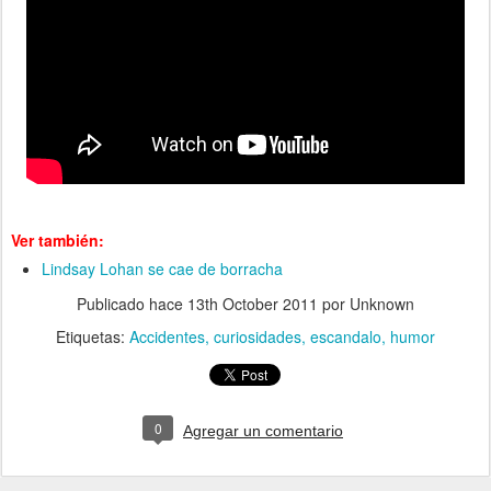
Ver también:
Lindsay Lohan se cae de borracha
Publicado hace
13th October 2011
por Unknown
Etiquetas:
Accidentes
curiosidades
escandalo
humor
0
Agregar un comentario