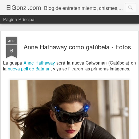
ElGonzi.com
Blog de entretenimiento, chismes, humor, farándula, curiosidades, ovnis, noticias calientes, fotos, videos, paranormal y ¡más!
Página Principal
AUG
Anne Hathaway como gatúbela - Fotos
6
La guapa
Anne Hathaway
será la nueva Catwoman (Gatúbela) en
la
nueva peli de Batman
, y ya se filtraron las primeras imágenes.