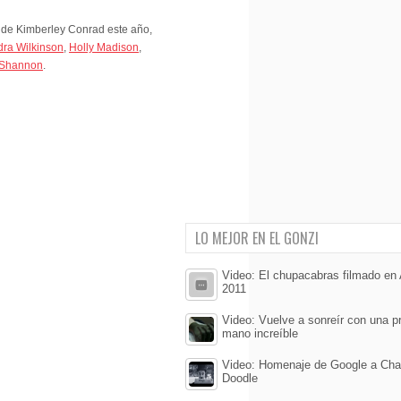
e de Kimberley Conrad este año,
ra Wilkinson
,
Holly Madison
,
 Shannon
.
LO MEJOR EN EL GONZI
Video: El chupacabras filmado en A
2011
Video: Vuelve a sonreír con una p
mano increíble
Video: Homenaje de Google a Char
Doodle