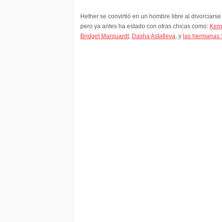
Hefner se convirtió en un hombre libre al divorciars
pero ya antes ha estado con otras chicas como:
Kend
Bridget Marquardt
,
Dasha Astafieva
, y
las hermanas