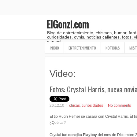
ElGonzi.com
Blog de entretenimiento, chismes, humor, fará
curiosidades, ovnis, noticias calientes, fotos,
y ¡más!
INICIO
ENTRETENIMIENTO
NOTICIAS
MIST
Video:
Fotos: Crystal Harris, nueva nov
26.12.10
chicas
,
curiosidades
No comments
El tío Hugh Hefner se casará con Crystal Harris. Él ti
¿Qué tal?
Crystal fue
conejita Playboy
del mes de Diciembre 