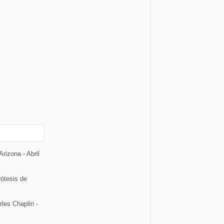
rizona - Abril
rótesis de
les Chaplin -