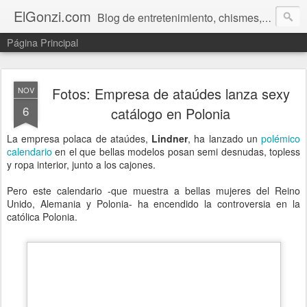
ElGonzi.com
Blog de entretenimiento, chismes, humor, farándula, curiosidades, ovnis, noticias calientes, fotos, videos, paranormal y ¡más!
Página Principal
Fotos: Empresa de ataúdes lanza sexy
NOV
6
catálogo en Polonia
La empresa polaca de ataúdes,
Lindner
, ha lanzado un
polémico
calendario
en el que bellas modelos posan semi desnudas, topless
y ropa interior, junto a los cajones.
Pero este calendario -que muestra a bellas mujeres del Reino
Unido, Alemania y Polonia- ha encendido la controversia en la
católica Polonia.