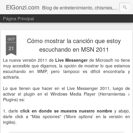
ElGonzi.com
Blog de entretenimiento, chismes, humor, farándula, curiosidades, ovnis, noticias calientes, fotos, videos, paranormal y ¡más!
Página Principal
Cómo mostrar la canción que estoy
OCT
21
escuchando en MSN 2011
La nueva versión 2011 de
Live Messenger
de Microsoft no tiene
muy accesible que digamos, la opción de mostrar lo que estamos
escuchando en WMP, pero tampoco es difícil encontrarla y
activarla.
Lo que tienen que hacer en el Live Messenger 2011, luego de
activar el plugin en el Windows Media Player (Herramientas >
Plugins) es:
1. darle
click en donde se muestra nuestro nombre
y abajo,
darle click a "Más opciones" ('More options' en la versión en
inglés).