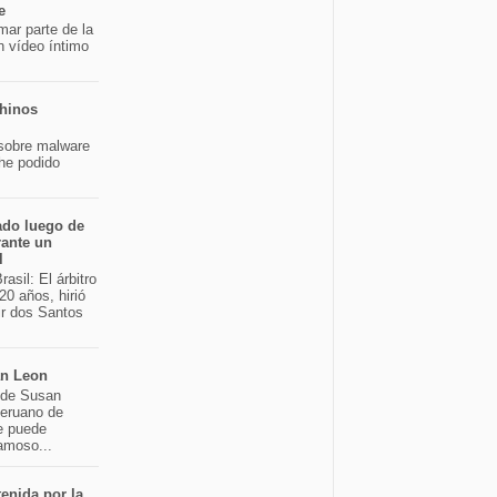
e
mar parte de la
n vídeo íntimo
chinos
sobre malware
 he podido
ado luego de
rante un
l
asil: El árbitro
20 años, hirió
ir dos Santos
an Leon
o de Susan
peruano de
e puede
famoso...
enida por la