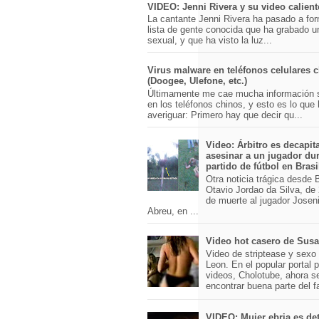
VIDEO: Jenni Rivera y su video calient
La cantante Jenni Rivera ha pasado a for
lista de gente conocida que ha grabado u
sexual, y que ha visto la luz...
Virus malware en teléfonos celulares 
(Doogee, Ulefone, etc.)
Últimamente me cae mucha información 
en los teléfonos chinos, y esto es lo que
averiguar: Primero hay que decir qu...
Video: Árbitro es decapit
asesinar a un jugador du
partido de fútbol en Brasi
Otra noticia trágica desde Br
Otavio Jordao da Silva, de 
de muerte al jugador Josen
Abreu, en ...
Video hot casero de Sus
Video de striptease y sex
Leon. En el popular portal 
videos, Cholotube, ahora s
encontrar buena parte del 
VIDEO: Mujer ebria es det