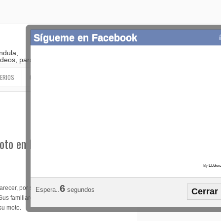
Sígueme en Facebook
ndula,
 videos, paranormal
ERIOS
OTROS
SIGUEME EN LAS REDES SOCIALES
oto en Puerto Rico
By
ELGonz
Popular
Etiquetas
Horósco
5
recer, por sicarios
Espera..
segundos
Cerrar
¡SÍGUEME EN FACEBOOK!
Sus familiares no dudaron en
su moto.