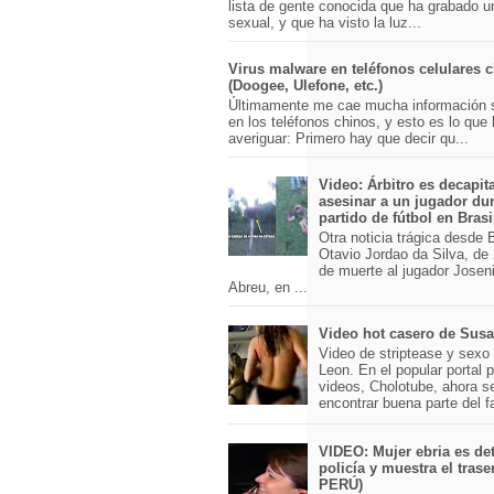
lista de gente conocida que ha grabado u
sexual, y que ha visto la luz...
Virus malware en teléfonos celulares 
(Doogee, Ulefone, etc.)
Últimamente me cae mucha información 
en los teléfonos chinos, y esto es lo que
averiguar: Primero hay que decir qu...
Video: Árbitro es decapit
asesinar a un jugador du
partido de fútbol en Brasi
Otra noticia trágica desde Br
Otavio Jordao da Silva, de 
de muerte al jugador Josen
Abreu, en ...
Video hot casero de Sus
Video de striptease y sex
Leon. En el popular portal 
videos, Cholotube, ahora s
encontrar buena parte del 
VIDEO: Mujer ebria es det
policía y muestra el trase
PERÚ)