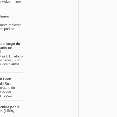
n vídeo íntimo
chinos
sobre malware
 he podido
ado luego de
rante un
l
asil: El árbitro
20 años, hirió
ir dos Santos
an Leon
o de Susan
peruano de
e puede
famoso...
enida por la
ro (LIMA,