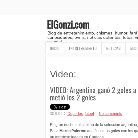
ElGonzi.com
Blog de entretenimiento, chismes, humor, fará
curiosidades, ovnis, noticias calientes, fotos,
y ¡más!
INICIO
ENTRETENIMIENTO
NOTICIAS
MIST
Video:
VIDEO: Argentina ganó 2 goles a
metió los 2 goles
30.9.09
Deportes
,
futbol
No comments
En gran noche del capitán de la selección argentina,
Boca
Martín Palermo
anotó los dos
goles
con los q
un amistoso jugado en Córdoba.